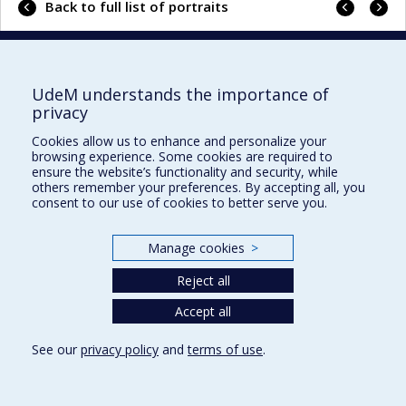
Previo
Next
Back to full list of portraits
portrai
portrai
UdeM understands the importance of
UdeM international
privacy
3744, rue Jean-Brillant
Cookies allow us to enhance and personalize your
Bureau 581, 5e étage
browsing experience. Some cookies are required to
Montréal (Québec)
ensure the website’s functionality and security, while
others remember your preferences. By accepting all, you
Canada H3T 1P1
consent to our use of cookies to better serve you.
Pour nous joindre
Manage cookies
>
Plan du site
Reject all
Accessibilité
Accept all
See our
privacy policy
and
terms of use
.
Privacy
Terms of use