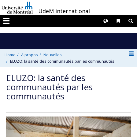
Passer
/
UdeM international
au
contenu
Langues
Liens 
R
Menu
N
Home
À propos
Nouvelles
ELUZO: la santé des communautés par les communautés
ELUZO: la santé des
communautés par les
communautés