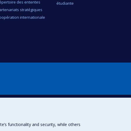
épertoire des ententes
étudiante
artenariats stratégiques
oopération internationale
s functionality and security, while others