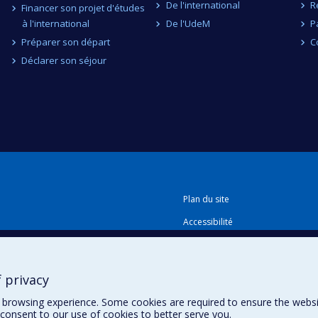
De l'international
R
Financer son projet d'études
à l'international
De l'UdeM
P
Préparer son départ
C
Déclarer son séjour
Plan du site
Accessibilité
 privacy
browsing experience. Some cookies are required to ensure the website’
consent to our use of cookies to better serve you.