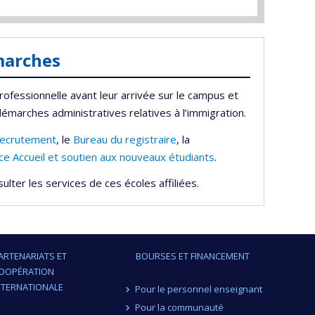
marches
ofessionnelle avant leur arrivée sur le campus et
émarches administratives relatives à l’immigration.
 recrutement
, le
Bureau du registraire
, la
ce Accueil et soutien aux nouveaux étudiants
.
ulter les services de ces écoles affiliées.
ARTENARIATS ET
BOURSES ET FINANCEMENT
OOPÉRATION
NTERNATIONALE
Pour le personnel enseignant
Pour la communauté