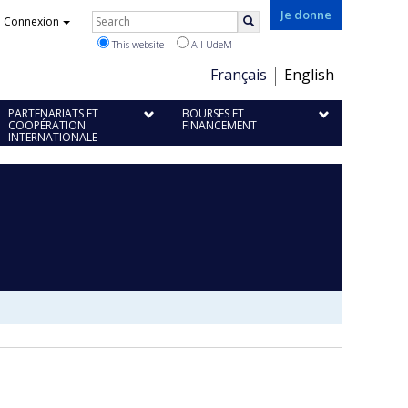
Rechercher
Je donne
Connexion
Search
This website
All UdeM
Choix
Français
English
de
PARTENARIATS ET
BOURSES ET
la
COOPÉRATION
FINANCEMENT
INTERNATIONALE
langue