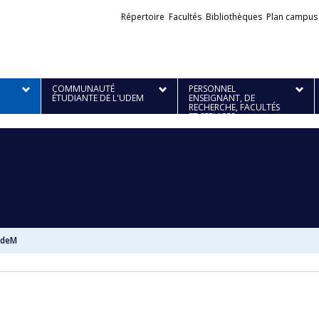
Liens
Répertoire
Facultés
Bibliothèques
Plan campus
externes
COMMUNAUTÉ
PERSONNEL
ÉTUDIANTE DE L'UDEM
ENSEIGNANT, DE
RECHERCHE, FACULTÉS
ET SERVICES
'UdeM