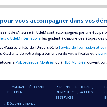
s pour vous accompagner dans vos dé
sissent de s’inscrire à l'UdeM sont accompagnés par une équipe pr
llers d'UdeM international
les guident à chacune des étapes des d
c d’autres unités de l’Université: le
Service de l’admission et du
ers étudiants de votre département ou de votre faculté et le
servi
 étudier à
Polytechnique Montréal
ou à
HEC Montréal
doivent cons
COMMUNAUTÉ ÉTUDIANTE
PERSONNEL ENSEIGNANT,
P
DE L'UDEM
DE RECHERCHE, FACULTÉS
C
ET SERVICES
I
Découvrir le monde