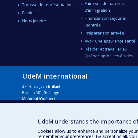
Faire ses démarches
Trousse de représentation
d'immigration
Emplois
Financer son séjour à
Nous joindre
Montréal
Préparer son arrivée
Avoir une assurance santé
Résider et travailler au
Québec après ses études
UdeM international
3744, rue Jean-Brillant
Bureau 581, 5e étage
Montréal (Québec)
Canada H3T 1P1
Pour nous joindre
UdeM understands the importance of
Cookies allow us to enhance and personalize your 
remember your preferences. By accepting all, you 