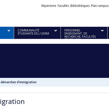
Liens
Répertoire
Facultés
Bibliothèques
Plan campus
externes
COMMUNAUTÉ
PERSONNEL
ÉTUDIANTE DE L'UDEM
ENSEIGNANT, DE
RECHERCHE, FACULTÉS
ET SERVICES
s démarches d'immigration
igration