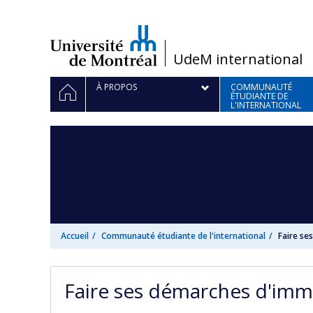
Passer
au
contenu
/
UdeM international
Navigation
ACCUEIL
À PROPOS
COMMUNAUTÉ
ÉTUDIANTE DE
principale
L'INTERNATIONAL
Accueil
Communauté étudiante de l'international
Faire se
Faire ses démarches d'imm