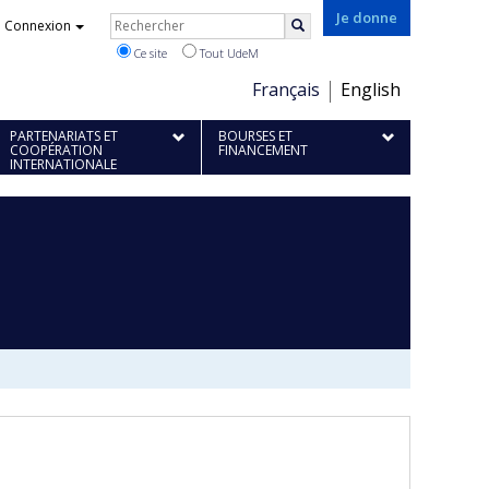
Rechercher
Je donne
Connexion
Rechercher
Ce site
Tout UdeM
Choix
Français
English
de
PARTENARIATS ET
BOURSES ET
la
COOPÉRATION
FINANCEMENT
INTERNATIONALE
langue