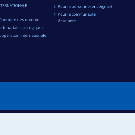
NTERNATIONALE
Pour le personnel enseignant
Pour la communauté
épertoire des ententes
étudiante
artenariats stratégiques
oopération internationale