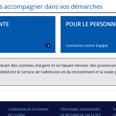
ous accompagner dans vos démarches
NTE
POUR LE PERSONN
Contactez notre équipe
tirant des sommes d'argent et en faisant miroiter des promesses
’UdeM est le Service de l’admission et du recrutement et la seul
n
COMMUNAUTÉ ÉTUDIANTE
PERSONNEL ENSEIGNANT,
P
DE L'UDEM
DE RECHERCHE, FACULTÉS
C