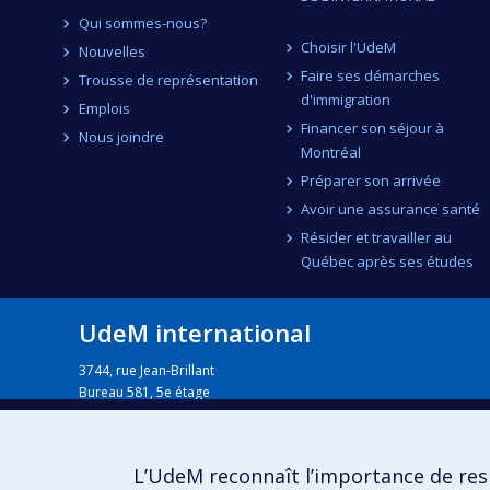
Qui sommes-nous?
Choisir l'UdeM
Nouvelles
Faire ses démarches
Trousse de représentation
d'immigration
Emplois
Financer son séjour à
Nous joindre
Montréal
Préparer son arrivée
Avoir une assurance santé
Résider et travailler au
Québec après ses études
UdeM international
3744, rue Jean-Brillant
Bureau 581, 5e étage
Montréal (Québec)
Canada H3T 1P1
Pour nous joindre
L’UdeM reconnaît l’importance de resp