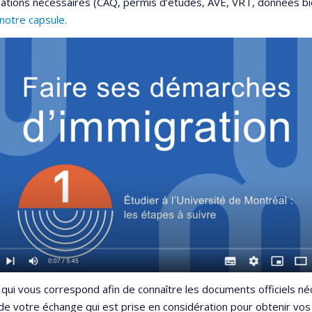
isations nécessaires (CAQ, permis d’études, AVE, VRT, données bi
 notre capsule.
 qui vous correspond afin de connaître les documents officiels n
de votre échange qui est prise en considération pour obtenir vos 