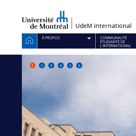
Passer
au
contenu
/
UdeM international
Navigation
ACCUEIL
À PROPOS
COMMUNAUTÉ
ÉTUDIANTE DE
principale
L'INTERNATIONAL
1
2
3
4
5
6