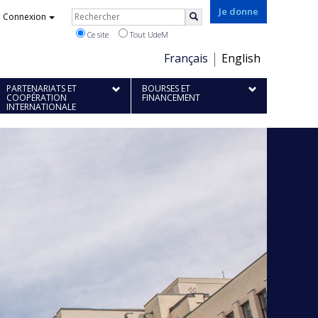
Rechercher
Je donne
Connexion
Rechercher
Ce site
Tout UdeM
Choix
Français
English
de
PARTENARIATS ET
BOURSES ET
la
COOPÉRATION
FINANCEMENT
INTERNATIONALE
langue