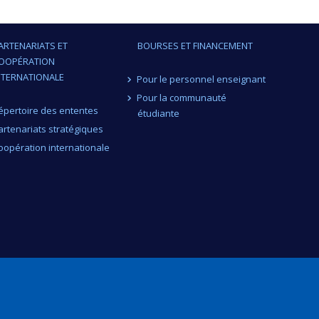
ARTENARIATS ET
BOURSES ET FINANCEMENT
OOPÉRATION
NTERNATIONALE
Pour le personnel enseignant
Pour la communauté
épertoire des ententes
étudiante
artenariats stratégiques
oopération internationale