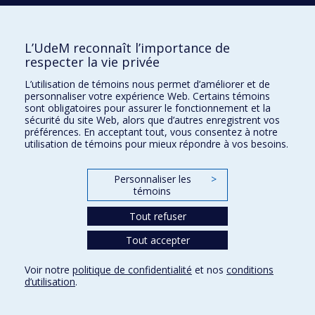
UdeM international
L’UdeM reconnaît l’importance de
respecter la vie privée
3744, rue Jean-Brillant
L’utilisation de témoins nous permet d’améliorer et de
Bureau 581, 5e étage
personnaliser votre expérience Web. Certains témoins
Montréal (Québec)
sont obligatoires pour assurer le fonctionnement et la
Canada H3T 1P1
sécurité du site Web, alors que d’autres enregistrent vos
préférences. En acceptant tout, vous consentez à notre
Pour nous joindre
utilisation de témoins pour mieux répondre à vos besoins.
Personnaliser les
>
Plan du site
témoins
Accessibilité
Tout refuser
Tout accepter
Confidentialité
Voir notre
politique de confidentialité
et nos
conditions
Conditions d’utilisation
d’utilisation
.
Paramètres des témoins
Université de
Montréal