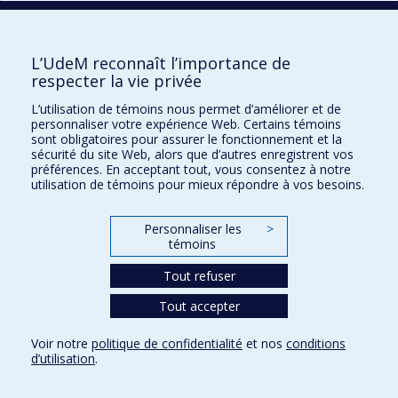
L’UdeM reconnaît l’importance de
UdeM international
respecter la vie privée
3744, rue Jean-Brillant
L’utilisation de témoins nous permet d’améliorer et de
Bureau 581, 5e étage
personnaliser votre expérience Web. Certains témoins
Montréal (Québec)
sont obligatoires pour assurer le fonctionnement et la
sécurité du site Web, alors que d’autres enregistrent vos
Canada H3T 1P1
préférences. En acceptant tout, vous consentez à notre
utilisation de témoins pour mieux répondre à vos besoins.
Pour nous joindre
Personnaliser les
>
Plan du site
témoins
Accessibilité
Tout refuser
Tout accepter
Confidentialité
Voir notre
politique de confidentialité
et nos
conditions
Conditions d’utilisation
d’utilisation
.
Paramètres des témoins
Université de