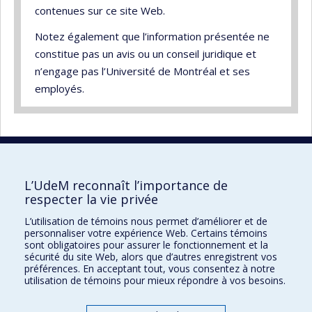
contenues sur ce site Web.
Notez également que l’information présentée ne
constitue pas un avis ou un conseil juridique et
n’engage pas l’Université de Montréal et ses
employés.
L’UdeM reconnaît l’importance de
UdeM international
respecter la vie privée
3744, rue Jean-Brillant
L’utilisation de témoins nous permet d’améliorer et de
Bureau 581, 5e étage
personnaliser votre expérience Web. Certains témoins
Montréal (Québec)
sont obligatoires pour assurer le fonctionnement et la
sécurité du site Web, alors que d’autres enregistrent vos
Canada H3T 1P1
préférences. En acceptant tout, vous consentez à notre
utilisation de témoins pour mieux répondre à vos besoins.
Pour nous joindre