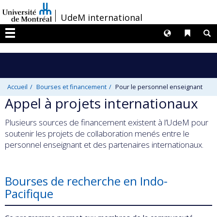
Passer
/
UdeM international
au
contenu
Langues
Liens 
R
Menu
Accueil
Bourses et financement
Pour le personnel enseignant
Appel à projets internationaux
Plusieurs sources de financement existent à l’UdeM pour
soutenir les projets de collaboration menés entre le
personnel enseignant et des partenaires internationaux.
Bourses de recherche en Indo-
Pacifique