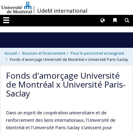
Passer
/
UdeM international
au
contenu
Langues
Liens 
R
Menu
Accueil
Bourses et financement
Pour le personnel enseignant
Fonds d'amorçage Université de Montréal x Université Paris-Saclay
Fonds d'amorçage Université
de Montréal x Université Paris-
Saclay
Dans un esprit de coopération universitaire et de
renforcement des liens internationaux, l'Université de
Montréal et l'Université Paris-Saclay s'unissent pour