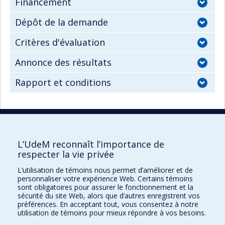
Financement
Dépôt de la demande
Critères d'évaluation
Annonce des résultats
Rapport et conditions
L’UdeM reconnaît l’importance de
UdeM international
respecter la vie privée
3744, rue Jean-Brillant
L’utilisation de témoins nous permet d’améliorer et de
Bureau 581, 5e étage
personnaliser votre expérience Web. Certains témoins
Montréal (Québec)
sont obligatoires pour assurer le fonctionnement et la
sécurité du site Web, alors que d’autres enregistrent vos
Canada H3T 1P1
préférences. En acceptant tout, vous consentez à notre
utilisation de témoins pour mieux répondre à vos besoins.
Pour nous joindre