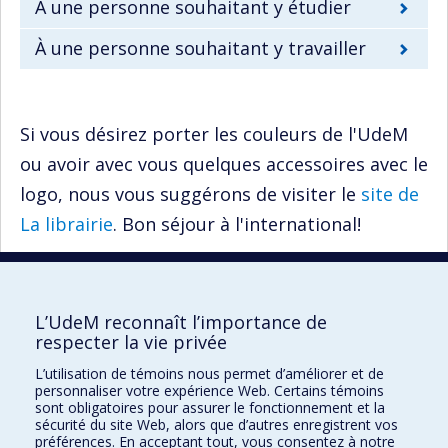
À une personne souhaitant y étudier
À une personne souhaitant y travailler
Si vous désirez porter les couleurs de l'UdeM
ou avoir avec vous quelques accessoires avec le
logo, nous vous suggérons de visiter le
site de
La librairie
. Bon séjour à l'international!
L’UdeM reconnaît l’importance de
UdeM international
respecter la vie privée
3744, rue Jean-Brillant
L’utilisation de témoins nous permet d’améliorer et de
Bureau 581, 5e étage
personnaliser votre expérience Web. Certains témoins
Montréal (Québec)
sont obligatoires pour assurer le fonctionnement et la
sécurité du site Web, alors que d’autres enregistrent vos
Canada H3T 1P1
préférences. En acceptant tout, vous consentez à notre