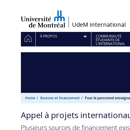
Passer
au
contenu
/
UdeM international
Navigation
HOME
À PROPOS
COMMUNAUTÉ
ÉTUDIANTE DE
principale
L'INTERNATIONAL
Home
Bourses et financement
Pour le personnel enseign
Appel à projets internationa
Plusieurs sources de financement exis