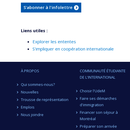
S’abonner à l'infolettre
Liens utiles :
Explorer les ententes
S’impliquer en coopération internationale
À PROPOS
COMMUNAUTÉ ÉTUDIANTE
DE L'INTERNATIONAL
Qui sommes-nous?
Choisir l'UdeM
Nouvelles
Faire ses démarches
Trousse de représentation
d'immigration
Emplois
Financer son séjour à
Nous joindre
Montréal
Préparer son arrivée