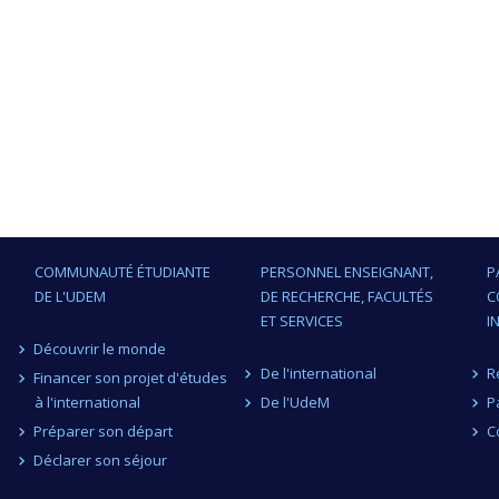
COMMUNAUTÉ ÉTUDIANTE
PERSONNEL ENSEIGNANT,
P
DE L'UDEM
DE RECHERCHE, FACULTÉS
C
ET SERVICES
I
Découvrir le monde
De l'international
R
Financer son projet d'études
à l'international
De l'UdeM
P
Préparer son départ
C
Déclarer son séjour