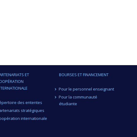
ARTENARIATS ET
BOURSES ET FINANCEMENT
OOPÉRATION
NTERNATIONALE
Pour le personnel enseignant
Pour la communauté
épertoire des ententes
étudiante
artenariats stratégiques
oopération internationale