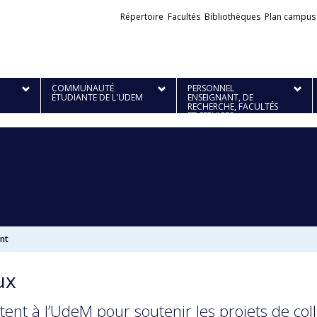
Liens
Répertoire
Facultés
Bibliothèques
Plan campus
externes
COMMUNAUTÉ
PERSONNEL
ÉTUDIANTE DE L'UDEM
ENSEIGNANT, DE
RECHERCHE, FACULTÉS
ET SERVICES
ant
ux
tent à l’UdeM pour soutenir les projets de co