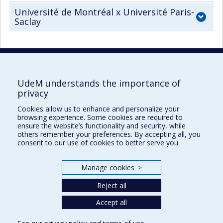
Université de Montréal x Université Paris-
Saclay
UdeM understands the importance of
UdeM international
privacy
3744, rue Jean-Brillant
Cookies allow us to enhance and personalize your
Bureau 581, 5e étage
browsing experience. Some cookies are required to
Montréal (Québec)
ensure the website’s functionality and security, while
others remember your preferences. By accepting all, you
Canada H3T 1P1
consent to our use of cookies to better serve you.
Pour nous joindre
Manage cookies
>
Plan du site
Reject all
Accessibilité
Accept all