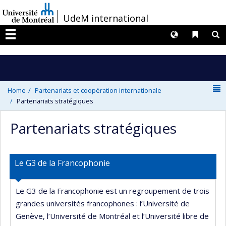
Passer
/
UdeM international
au
contenu
Langues
Liens 
R
Menu
N
Home
Partenariats et coopération internationale
Partenariats stratégiques
Partenariats stratégiques
Le G3 de la Francophonie
Le G3 de la Francophonie est un regroupement de trois
grandes universités francophones : l’Université de
Genève, l’Université de Montréal et l’Université libre de