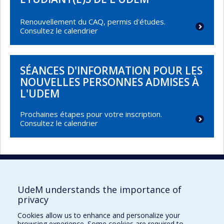
Renouvellement du CAQ, permis d'études.
Consultez le calendrier
SÉANCES D'INFORMATION POUR LES
NOUVELLES PERSONNES ADMISES À
L'UDEM
Prochaines étapes pour votre inscription.
Consultez le calendrier
UdeM understands the importance of
UdeM international
privacy
3744, rue Jean-Brillant
Cookies allow us to enhance and personalize your
Bureau 581, 5e étage
browsing experience. Some cookies are required to