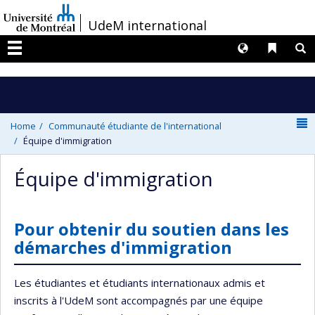
Passer
/
UdeM international
au
contenu
Langues
Liens 
R
Menu
N
Home
Communauté étudiante de l'international
Équipe d'immigration
Équipe d'immigration
Pour obtenir du soutien dans les
démarches d'immigration
Les étudiantes et étudiants internationaux admis et
inscrits à l'UdeM sont accompagnés par une équipe