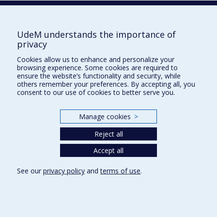
UdeM understands the importance of
UdeM international
privacy
3744, rue Jean-Brillant
Cookies allow us to enhance and personalize your
Bureau 581, 5e étage
browsing experience. Some cookies are required to
Montréal (Québec)
ensure the website’s functionality and security, while
others remember your preferences. By accepting all, you
Canada H3T 1P1
consent to our use of cookies to better serve you.
Pour nous joindre
Manage cookies
>
Plan du site
Reject all
Accessibilité
Accept all
See our
privacy policy
and
terms of use
.
Privacy
Terms of use
Cookie Settings
Université de