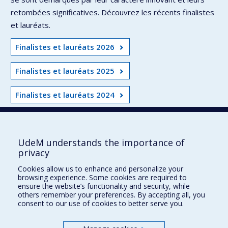
retombées significatives. Découvrez les récents finalistes
et lauréats.
Finalistes et lauréats 2026
Finalistes et lauréats 2025
Finalistes et lauréats 2024
UdeM understands the importance of
UdeM international
privacy
3744, rue Jean-Brillant
Cookies allow us to enhance and personalize your
Bureau 581, 5e étage
browsing experience. Some cookies are required to
Montréal (Québec)
ensure the website’s functionality and security, while
others remember your preferences. By accepting all, you
Canada H3T 1P1
consent to our use of cookies to better serve you.
Pour nous joindre