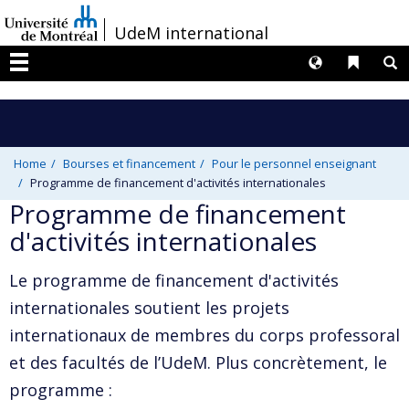
Passer
/
UdeM international
au
contenu
Langues
Liens 
R
Menu
Home
Bourses et financement
Pour le personnel enseignant
Programme de financement d'activités internationales
Programme de financement
d'activités internationales
Le programme de financement d'activités
internationales soutient les projets
internationaux de membres du corps professoral
et des facultés de l’UdeM. Plus concrètement, le
programme :