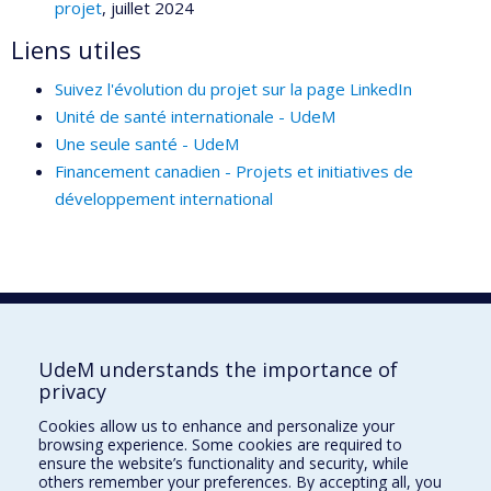
projet
, juillet 2024
Liens utiles
Suivez l'évolution du projet sur la page LinkedIn
Unité de santé internationale - UdeM
Une seule santé - UdeM
Financement canadien - Projets et initiatives de
développement international
UdeM understands the importance of
UdeM international
privacy
3744, rue Jean-Brillant
Cookies allow us to enhance and personalize your
Bureau 581, 5e étage
browsing experience. Some cookies are required to
Montréal (Québec)
ensure the website’s functionality and security, while
others remember your preferences. By accepting all, you
Canada H3T 1P1