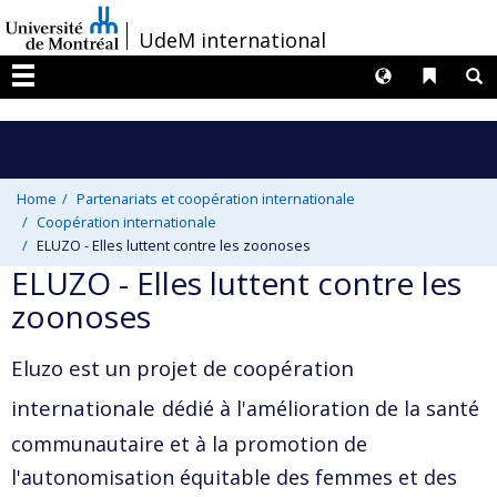
Passer
/
UdeM international
au
contenu
Langues
Liens 
R
Menu
Home
Partenariats et coopération internationale
Coopération internationale
ELUZO - Elles luttent contre les zoonoses
ELUZO - Elles luttent contre les
zoonoses
Eluzo est un projet de coopération
internationale
dédié à l'amélioration de la santé
communautaire et à la promotion de
l'autonomisation équitable des femmes et des