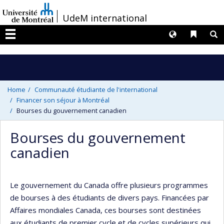
Passer
/
UdeM international
au
contenu
Langues
Liens 
R
Menu
Home
Communauté étudiante de l'international
Financer son séjour à Montréal
Bourses du gouvernement canadien
Bourses du gouvernement
canadien
Le gouvernement du Canada offre plusieurs programmes
de bourses à des étudiants de divers pays. Financées par
Affaires mondiales Canada, ces bourses sont destinées
aux étudiants de premier cycle et de cycles supérieurs qui