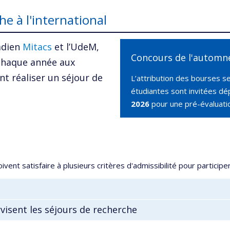
he à l'international
adien
Mitacs
et l’UdeM,
Concours de l'automn
 chaque année aux
t réaliser un séjour de
L’attribution des bourses s
étudiantes sont invitées 
2026
pour une pré-évaluati
vent satisfaire à plusieurs critères d'admissibilité pour partic
rvisent les séjours de recherche