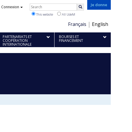
Rechercher
Je donne
Connexion
Search
This website
All UdeM
Choix
Français
English
de
PARTENARIATS ET
BOURSES ET
la
COOPÉRATION
FINANCEMENT
INTERNATIONALE
langue