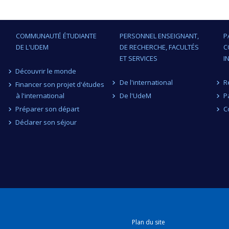
COMMUNAUTÉ ÉTUDIANTE
PERSONNEL ENSEIGNANT,
P
DE L'UDEM
DE RECHERCHE, FACULTÉS
C
ET SERVICES
I
Découvrir le monde
De l'international
R
Financer son projet d'études
à l'international
De l'UdeM
P
Préparer son départ
C
Déclarer son séjour
Plan du site