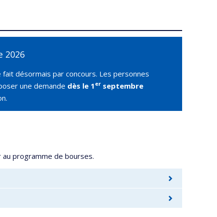
e 2026
e fait désormais par concours. Les personnes
er
déposer une demande
dès le 1
septembre
on.
iper au programme de bourses.