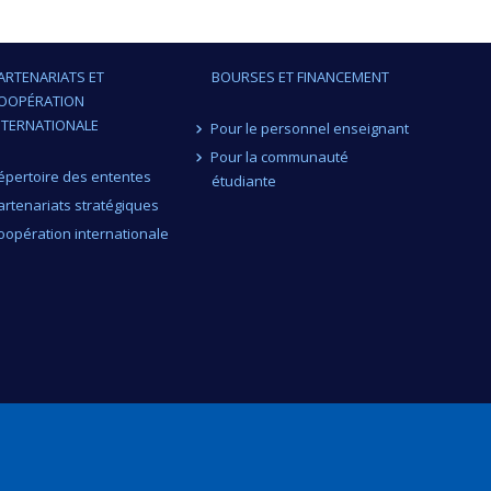
ARTENARIATS ET
BOURSES ET FINANCEMENT
OOPÉRATION
NTERNATIONALE
Pour le personnel enseignant
Pour la communauté
épertoire des ententes
étudiante
artenariats stratégiques
oopération internationale