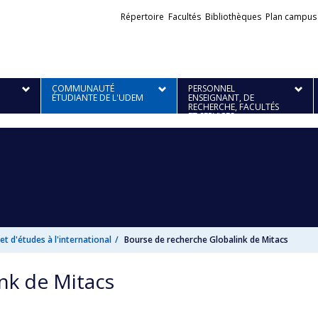
Liens
Répertoire
Facultés
Bibliothèques
Plan campus
externes
COMMUNAUTÉ
PERSONNEL
ÉTUDIANTE DE L'UDEM
ENSEIGNANT, DE
RECHERCHE, FACULTÉS
ET SERVICES
et d'études à l'international
Bourse de recherche Globalink de Mitacs
nk de Mitacs