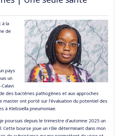
 à la
gne de
 un pays
puis un
Calavi.
tude des bactéries pathogènes et aux approches
e master ont porté sur l’évaluation du potentiel des
es à Klebsiella pneumoniae.
je poursuis depuis le trimestre d’automne 2025 un
al. Cette bourse joue un rôle déterminant dans mon
frais de subsistance qui me permettent de vivre et