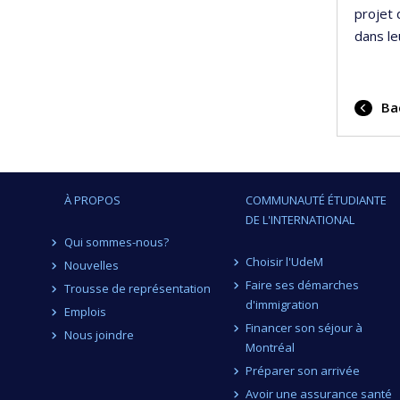
projet 
dans le
Bac
À PROPOS
COMMUNAUTÉ ÉTUDIANTE
DE L'INTERNATIONAL
Qui sommes-nous?
Choisir l'UdeM
Nouvelles
Faire ses démarches
Trousse de représentation
d'immigration
Emplois
Financer son séjour à
Nous joindre
Montréal
Préparer son arrivée
Avoir une assurance santé