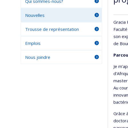
Qui sommes-nous?
Nouvelles
Gracia 
Faculté
Trousse de représentation
son exp
Emplois
de Bou
Parcou
Nous joindre
Je m’ap
d’Afriq
master 
Au cour
innovan
bactéri
Grâce à
doctora
parcour