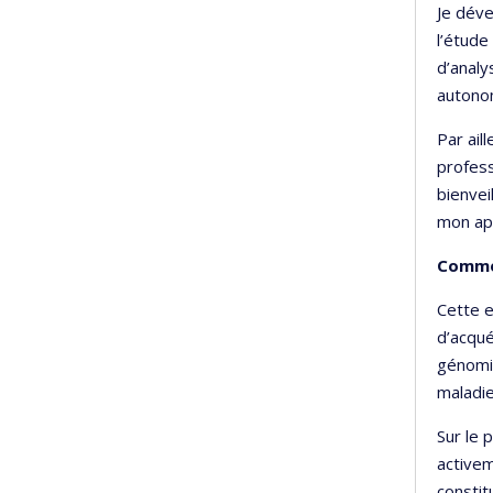
Je dév
l’étude
d’analy
autono
Par ail
profess
bienvei
mon ap
Commen
Cette 
d’acqué
génomiq
maladie
Sur le 
activem
constit