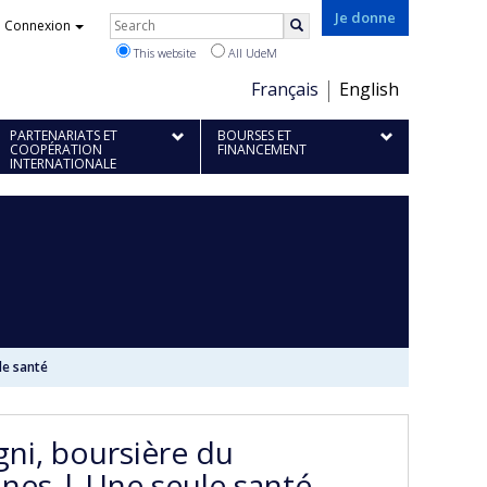
Rechercher
Je donne
Connexion
Search
This website
All UdeM
Choix
Français
English
de
PARTENARIATS ET
BOURSES ET
la
COOPÉRATION
FINANCEMENT
INTERNATIONALE
langue
le santé
gni, boursière du
nes | Une seule santé