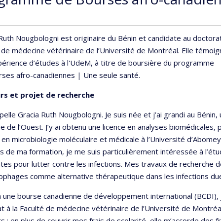
Ruth Nougbologni est originaire du Bénin et candidate au doctorat
 de médecine vétérinaire de l’Université de Montréal. Elle témoi
érience d’études à l'UdeM, à titre de boursière du programme
rses afro-canadiennes | Une seule santé.
rs et projet de recherche
pelle Gracia Ruth Nougbologni. Je suis née et j’ai grandi au Bénin,
ue de l’Ouest. J’y ai obtenu une licence en analyses biomédicales, 
en microbiologie moléculaire et médicale à l’Université d’Abomey-
s de ma formation, je me suis particulièrement intéressée à l’é
tes pour lutter contre les infections. Mes travaux de recherche d
ophages comme alternative thérapeutique dans les infections du
 une bourse canadienne de développement international (BCDI), 
t à la Faculté de médecine vétérinaire de l’Université de Montré
s : en plus de couvrir mes frais de scolarité, elle m’accorde des 