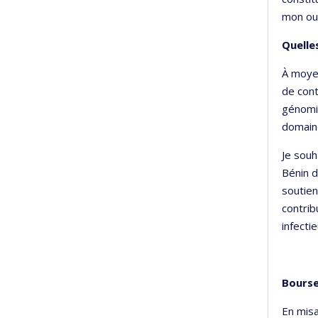
mon ouv
Quelle
À moyen
de cont
génomiq
domaine
Je souh
Bénin d
soutien
contrib
infecti
Bourse
En misa