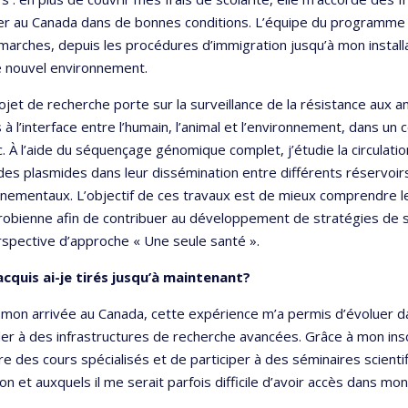
ier au Canada dans de bonnes conditions. L’équipe du programm
arches, depuis les procédures d’immigration jusqu’à mon installat
e nouvel environnement.
jet de recherche porte sur la surveillance de la résistance aux an
s à l’interface entre l’humain, l’animal et l’environnement, dans un
 À l’aide du séquençage génomique complet, j’étudie la circulatio
 des plasmides dans leur dissémination entre différents réservo
nementaux. L’objectif de ces travaux est de mieux comprendre l
robienne afin de contribuer au développement de stratégies de su
rspective d’approche « Une seule santé ».
acquis ai-je tirés jusqu’à maintenant?
mon arrivée au Canada, cette expérience m’a permis d’évoluer da
er à des infrastructures de recherche avancées. Grâce à mon inscrip
re des cours spécialisés et de participer à des séminaires scient
on et auxquels il me serait parfois difficile d’avoir accès dans mo