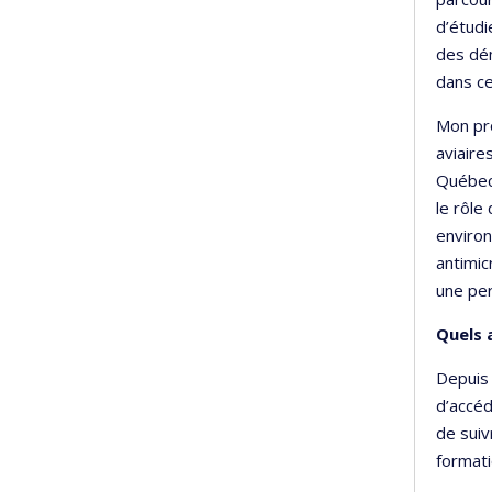
d’étud
des dém
dans c
Mon pro
aviaire
Québec.
le rôle
environ
antimic
une pe
Quels 
Depuis 
d’accéd
de suiv
formati