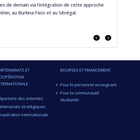
es de demain via l'intégration de cette approche
énin, au Burkina Faso et au Sénégal.
Previous
Next
portrait
portrait
ARTENARIATS ET
BOURSES ET FINANCEMENT
OOPÉRATION
NTERNATIONALE
Pour le personnel enseignant
Pour la communauté
épertoire des ententes
étudiante
artenariats stratégiques
oopération internationale