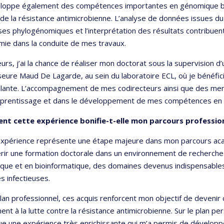
eloppe également des compétences importantes en génomique bac
 de la résistance antimicrobienne. L’analyse de données issues d
ses phylogénomiques et l’interprétation des résultats contribuent
mie dans la conduite de mes travaux.
leurs, j’ai la chance de réaliser mon doctorat sous la supervision 
eure Maud De Lagarde, au sein du laboratoire ECL, où je bénéfic
llante. L’accompagnement de mes codirecteurs ainsi que des mem
prentissage et dans le développement de mes compétences en
t cette expérience bonifie-t-elle mon parcours professio
expérience représente une étape majeure dans mon parcours aca
rir une formation doctorale dans un environnement de recherche
ue et en bioinformatique, des domaines devenus indispensables 
s infectieuses.
plan professionnel, ces acquis renforcent mon objectif de devenir
ent à la lutte contre la résistance antimicrobienne. Sur le plan p
ue une expérience très enrichissante qui m’a permis de développ