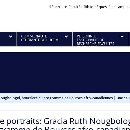
Liens
Répertoire
Facultés
Bibliothèques
Plan campus
externes
COMMUNAUTÉ
PERSONNEL
ÉTUDIANTE DE L'UDEM
ENSEIGNANT, DE
RECHERCHE, FACULTÉS
ET SERVICES
h Nougbologni, boursière du programme de Bourses afro-canadiennes | Une seu
ie portraits: Gracia Ruth Nougbolo
gramme de Bourses afro-canadien