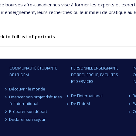
de bourses afro-canadiennes vise à former les experts et expert
ur enseignement, leurs recherches ou leur milieu de pratique au B
k to full list of portraits
COMMUNAUTÉ ÉTUDIANTE
PERSONNEL ENSEIGNANT,
P
DE L'UDEM
DE RECHERCHE, FACULTÉS
C
ET SERVICES
I
Découvrir le monde
De l'international
R
Financer son projet d'études
à l'international
De l'UdeM
P
Préparer son départ
C
Déclarer son séjour