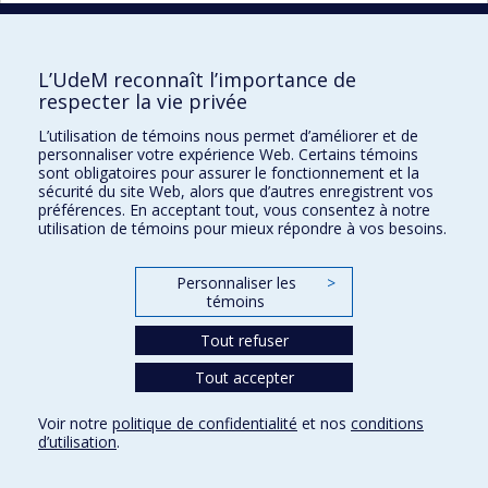
L’UdeM reconnaît l’importance de
UdeM international
respecter la vie privée
3744, rue Jean-Brillant
L’utilisation de témoins nous permet d’améliorer et de
Bureau 581, 5e étage
personnaliser votre expérience Web. Certains témoins
Montréal (Québec)
sont obligatoires pour assurer le fonctionnement et la
sécurité du site Web, alors que d’autres enregistrent vos
Canada H3T 1P1
préférences. En acceptant tout, vous consentez à notre
utilisation de témoins pour mieux répondre à vos besoins.
Pour nous joindre
Personnaliser les
>
Plan du site
témoins
Accessibilité
Tout refuser
Tout accepter
Confidentialité
Voir notre
politique de confidentialité
et nos
conditions
Conditions d’utilisation
d’utilisation
.
Paramètres des témoins
Université de