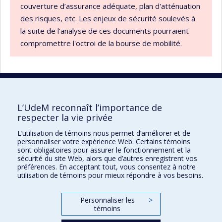
couverture d’assurance adéquate, plan d'atténuation
des risques, etc. Les enjeux de sécurité soulevés à
la suite de l'analyse de ces documents pourraient
compromettre l'octroi de la bourse de mobilité.
L’UdeM reconnaît l’importance de
UdeM international
respecter la vie privée
3744, rue Jean-Brillant
L’utilisation de témoins nous permet d’améliorer et de
Bureau 581, 5e étage
personnaliser votre expérience Web. Certains témoins
Montréal (Québec)
sont obligatoires pour assurer le fonctionnement et la
sécurité du site Web, alors que d’autres enregistrent vos
Canada H3T 1P1
préférences. En acceptant tout, vous consentez à notre
utilisation de témoins pour mieux répondre à vos besoins.
Pour nous joindre
Personnaliser les
>
Plan du site
témoins