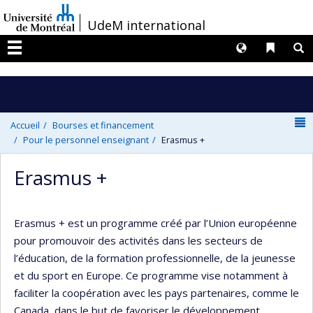
Passer
/
UdeM international
au
contenu
Langues
Liens 
R
Menu
N
Accueil
Bourses et financement
Pour le personnel enseignant
Erasmus +
Erasmus +
Erasmus + est un programme créé par l’Union européenne
pour promouvoir des activités dans les secteurs de
l’éducation, de la formation professionnelle, de la jeunesse
et du sport en Europe. Ce programme vise notamment à
faciliter la coopération avec les pays partenaires, comme le
Canada, dans le but de favoriser le développement