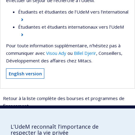
effectuer un séjour de recherche à l’UdeM.
Étudiants et étudiantes de l’UdeM vers l’international
Étudiantes et étudiants internationaux vers l’UdeM
Pour toute information supplémentaire, n'hésitez pas à
communiquer avec
Visou Ady
ou
Billel Djerir
, Conseillers,
Développement des affaires chez Mitacs.
English version
Retour à la liste complète des bourses et programmes de
financement
L’UdeM reconnaît l’importance de
UdeM international
respecter la vie privée