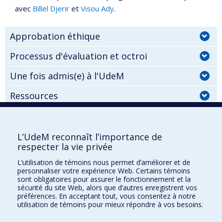
avec
Billel Djerir
et
Visou Ady
.
Approbation éthique
Processus d'évaluation et octroi
Une fois admis(e) à l'UdeM
Ressources
L’UdeM reconnaît l’importance de
UdeM international
respecter la vie privée
3744, rue Jean-Brillant
L’utilisation de témoins nous permet d’améliorer et de
Bureau 581, 5e étage
personnaliser votre expérience Web. Certains témoins
Montréal (Québec)
sont obligatoires pour assurer le fonctionnement et la
sécurité du site Web, alors que d’autres enregistrent vos
Canada H3T 1P1
préférences. En acceptant tout, vous consentez à notre
utilisation de témoins pour mieux répondre à vos besoins.
Pour nous joindre