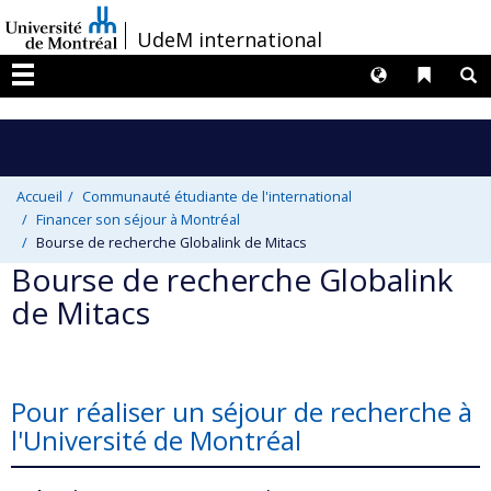
Passer
/
UdeM international
au
contenu
Langues
Liens 
R
Menu
Accueil
Communauté étudiante de l'international
Financer son séjour à Montréal
Bourse de recherche Globalink de Mitacs
Bourse de recherche Globalink
de Mitacs
Pour réaliser un séjour de recherche à
l'Université de Montréal