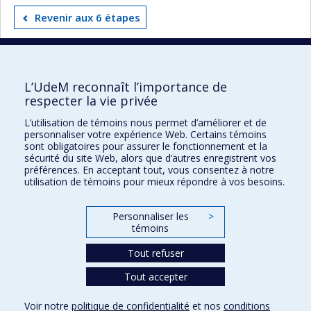
Revenir aux 6 étapes
L’UdeM reconnaît l’importance de
UdeM international
respecter la vie privée
3744, rue Jean-Brillant
L’utilisation de témoins nous permet d’améliorer et de
Bureau 581, 5e étage
personnaliser votre expérience Web. Certains témoins
Montréal (Québec)
sont obligatoires pour assurer le fonctionnement et la
sécurité du site Web, alors que d’autres enregistrent vos
Canada H3T 1P1
préférences. En acceptant tout, vous consentez à notre
utilisation de témoins pour mieux répondre à vos besoins.
Pour nous joindre
Personnaliser les
>
Plan du site
témoins
Accessibilité
Tout refuser
Tout accepter
Confidentialité
Voir notre
politique de confidentialité
et nos
conditions