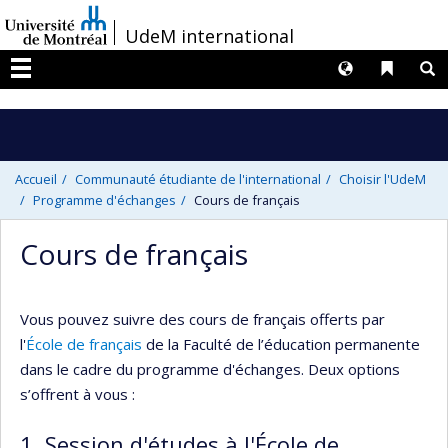
Passer
/
UdeM international
au
contenu
Langues
Liens 
R
Menu
Accueil
Communauté étudiante de l'international
Choisir l'UdeM
Programme d'échanges
Cours de français
Cours de français
Vous pouvez suivre des cours de français offerts par
l'
École de français
de la Faculté de l’éducation permanente
dans le cadre du programme d'échanges. Deux options
s’offrent à vous :
1. Session d'études à l'École de