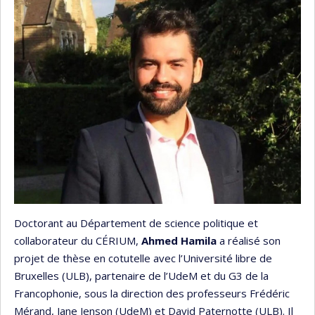
Doctorant au Département de science politique et
collaborateur du CÉRIUM,
Ahmed Hamila
a réalisé son
projet de thèse en cotutelle avec l’Université libre de
Bruxelles (ULB), partenaire de l’UdeM et du G3 de la
Francophonie, sous la direction des professeurs Frédéric
Mérand, Jane Jenson (UdeM) et David Paternotte (ULB). Il