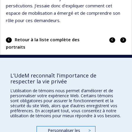
persécutions. J’essaie donc d’expliquer comment cet
espace de mobilisation a émergé et de comprendre son
rôle pour ces demandeurs.
Portrai
Portrai
Retour à la liste complète des
précéd
suivan
portraits
L’UdeM reconnaît l’importance de
UdeM international
respecter la vie privée
3744, rue Jean-Brillant
L’utilisation de témoins nous permet d’améliorer et de
Bureau 581, 5e étage
personnaliser votre expérience Web. Certains témoins
Montréal (Québec)
sont obligatoires pour assurer le fonctionnement et la
sécurité du site Web, alors que d’autres enregistrent vos
Canada H3T 1P1
préférences. En acceptant tout, vous consentez à notre
utilisation de témoins pour mieux répondre à vos besoins.
Pour nous joindre
Personnaliser les
>