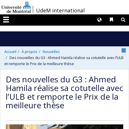
Passer
/
UdeM international
au
contenu
Langues
Liens 
R
Menu
N
Accueil
À propos
Nouvelles
Des nouvelles du G3 : Ahmed Hamila réalise sa cotutelle avec l’ULB
et remporte le Prix de la meilleure thèse
Des nouvelles du G3 : Ahmed
Hamila réalise sa cotutelle avec
l’ULB et remporte le Prix de la
meilleure thèse