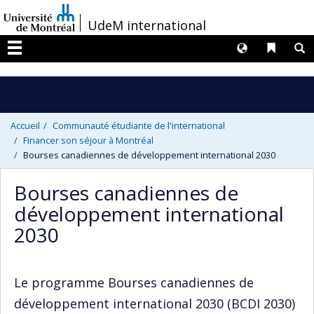
Passer
/
UdeM international
au
contenu
Langues
Liens 
R
Menu
Accueil
Communauté étudiante de l'international
Financer son séjour à Montréal
Bourses canadiennes de développement international 2030
Bourses canadiennes de
développement international
2030
Le programme Bourses canadiennes de
développement international 2030 (BCDI 2030)