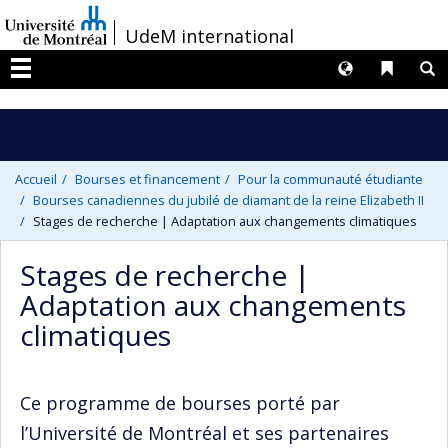
Passer
/
UdeM international
au
contenu
Langues
Liens 
R
Menu
Accueil
Bourses et financement
Pour la communauté étudiante
Bourses canadiennes du jubilé de diamant de la reine Elizabeth II
Stages de recherche | Adaptation aux changements climatiques
Stages de recherche |
Adaptation aux changements
climatiques
Ce programme de bourses porté par
l’Université de Montréal et ses partenaires